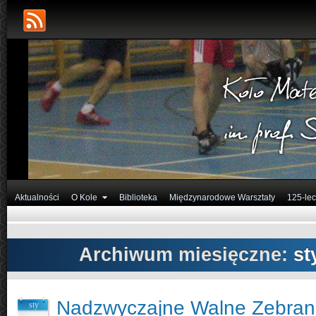
Aktualności
O Kole
Biblioteka
Międzynarodowe Warsztaty
125-lec
Archiwum miesięczne:
st
Nadzwyczajne Walne Zebran
sty