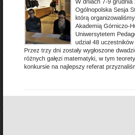
W dniach 7-9 grudnia 
Ogólnopolska Sesja S
którą organizowaliśmy
Akademią Górniczo-Hu
Uniwersytetem Pedago
udział 48 uczestników 
Przez trzy dni zostały wygłoszone dwadzi
różnych gałęzi matematyki, w tym teorety
konkursie na najlepszy referat przyznal