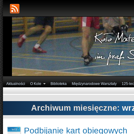
Aktualności
O Kole
Biblioteka
Międzynarodowe Warsztaty
125-lec
Archiwum miesięczne:
wr
Podbijanie kart obiegowych
wrz