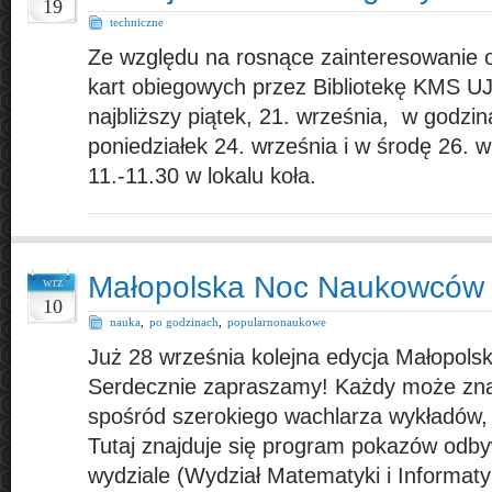
19
techniczne
Ze względu na rosnące zainteresowanie o
kart obiegowych przez Bibliotekę KMS U
najbliższy piątek, 21. września, w godzi
poniedziałek 24. września i w środę 26. 
11.-11.30 w lokalu koła.
Małopolska Noc Naukowców
wrz
10
nauka
,
po godzinach
,
popularnonaukowe
Już 28 września kolejna edycja Małopol
Serdecznie zapraszamy! Każdy może znal
spośród szerokiego wachlarza wykładów,
Tutaj znajduje się program pokazów odb
wydziale (Wydział Matematyki i Informatyk